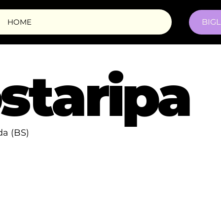
HOME
BIGL
staripa
da (BS)